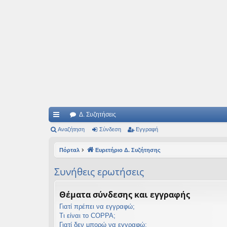
Ιδεογραφήματα
Αυτός ο τόπος φιλοδοξεί να ανοίγει μονοπάτια για τα συναρπαστικά και όμ
Δ. Συζητήσεις
ρή
Αναζήτηση
Σύνδεση
Εγγραφή
γο
Πόρταλ
Ευρετήριο Δ. Συζήτησης
ρε
Συνήθεις ερωτήσεις
ς
συ
Θέματα σύνδεσης και εγγραφής
νδ
Γιατί πρέπει να εγγραφώ;
Τι είναι το COPPA;
έσ
Γιατί δεν μπορώ να εγγραφώ;