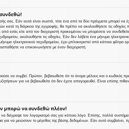
 συνδεθώ!
σής σας. Εάν αυτά είναι σωστά, τότε ένα από τα δύο πράγματα μπορεί να έ
 ετών κατά τη διάρκεια της εγγραφής, θα πρέπει να ακολουθήσετε τις οδηγίε
ε από εσάς είτε από τον διαχειριστή προκειμένου να μπορέσετε να συνδεθείτ
υδρομείου, ακολουθήστε τις οδηγίες. Εάν δεν λάβετε ένα μήνυμα ηλεκτρονι
ήνυμα ηλεκτρονικού ταχυδρομείου, έχει μπλοκαριστεί από κάποιο φίλτρο spam
οσπαθήστε να επικοινωνήσετε με έναν διαχειριστή.
ούσε να συμβεί. Πρώτον, βεβαιωθείτε ότι το όνομα μέλους και ο κωδικός πρ
ζητήσεων για να βεβαιωθείτε ότι δεν έχετε απαγορευθεί. Είναι επίσης πιθαν
εν μπορώ να συνδεθώ πλέον!
 ή να διέγραψε τον λογαριασμό σας για κάποιο λόγο. Επίσης, πολλά συστή
μα για να μειώσουν το μέγεθος της βάσης δεδομένων. Εάν αυτό συμβαίνει, π