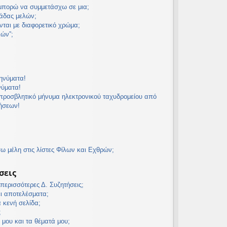
 μπορώ να συμμετάσχω σε μια;
άδας μελών;
νται με διαφορετικό χρώμα;
λών”;
ηνύματα!
νύματα!
προσβλητικό μήνυμα ηλεκτρονικού ταχυδρομείου από
τήσεων!
 μέλη στις λίστες Φίλων και Εχθρών;
σεις
ερισσότερες Δ. Συζητήσεις;
ει αποτελέσματα;
α κενή σελίδα;
;
 μου και τα θέματά μου;