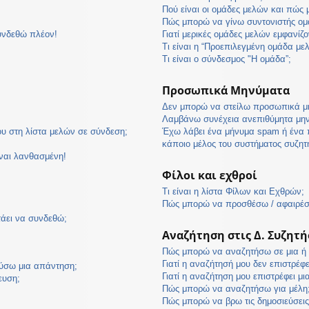
Πού είναι οι ομάδες μελών και πώς
Πώς μπορώ να γίνω συντονιστής ομ
υνδεθώ πλέον!
Γιατί μερικές ομάδες μελών εμφανίζο
Τι είναι η “Προεπιλεγμένη ομάδα με
Τι είναι ο σύνδεσμος "Η ομάδα”;
Προσωπικά Μηνύματα
Δεν μπορώ να στείλω προσωπικά μ
Λαμβάνω συνέχεια ανεπιθύμητα μη
υ στη λίστα μελών σε σύνδεση;
Έχω λάβει ένα μήνυμα spam ή ένα 
κάποιο μέλος του συστήματος συζη
ίναι λανθασμένη!
Φίλοι και εχθροί
Τι είναι η λίστα Φίλων και Εχθρών;
Πώς μπορώ να προσθέσω / αφαιρέσω
τάει να συνδεθώ;
Αναζήτηση στις Δ. Συζητή
Πώς μπορώ να αναζητήσω σε μια ή π
Γιατί η αναζήτησή μου δεν επιστρέφ
ύσω μια απάντηση;
Γιατί η αναζήτηση μου επιστρέφει μι
ευση;
Πώς μπορώ να αναζητήσω για μέλη
Πώς μπορώ να βρω τις δημοσιεύσεις