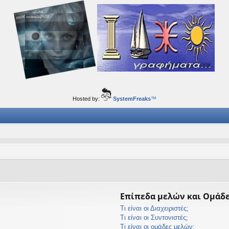
ορφα ταξίδια του νού...
Hosted by:
SystemFreaks
™
Επίπεδα μελών και Ομάδ
Τι είναι οι Διαχειριστές;
Τι είναι οι Συντονιστές;
Τι είναι οι ομάδες μελών;