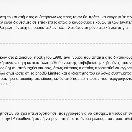
ιριστή του συστήματος συζητήσεων ως προς το αν θα πρέπει να εγγραφείτε 
ν είναι διαθέσιμες σε επισκέπτες όπως ο καθορισμός εικόνων μελών (avata
α μέλη, ένταξη σε ομάδα μελών, κλπ. Χρειάζονται μόνο μερικά λεπτά για τ
 στο Διαδίκτυο, πράξη του 1998, είναι νόμος που απαιτεί από δικτυακούς
κή συναίνεση ή κάποια άλλη μέθοδο νομικής επιβεβαίωσης κηδεμόνα, που 
ρος (-η) αν αυτό ισχύει για σας, όπως κάποιος ο οποίος προσπαθεί να εγγρα
λώ σημειώστε ότι το phpBB Limited και ο ιδιοκτήτης του εν λόγω συστήματο
χαρακτήρα οποιουδήποτε είδους, εκτός από τις περιπτώσεις που περιγράφοντ
σεων;”.
ητήσεων να έχει απενεργοποιήσει τις εγγραφές για να αποτρέψει νέους επισ
ει την IP διεύθυνσή σας ή να μην επιτρέπει το όνομα μέλους που προσπαθε