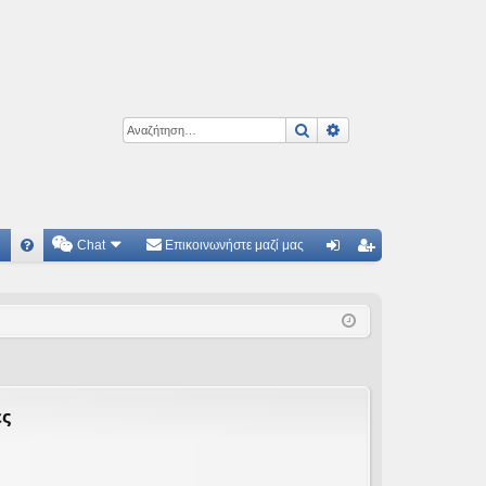
Αναζήτηση
Ειδική αναζήτηση
Chat
Επικοινωνήστε μαζί μας
Γ
Συ
ύν
γγ
χν
δε
ρα
ές
ση
φ
ερ
ή
ωτ
ες
ήσ
εις