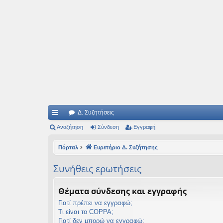
Ιδεογραφήματα
Αυτός ο τόπος φιλοδοξεί να ανοίγει μονοπάτια για τα συναρπαστικά και όμ
Δ. Συζητήσεις
ρή
Αναζήτηση
Σύνδεση
Εγγραφή
γο
Πόρταλ
Ευρετήριο Δ. Συζήτησης
ρε
Συνήθεις ερωτήσεις
ς
συ
Θέματα σύνδεσης και εγγραφής
νδ
Γιατί πρέπει να εγγραφώ;
Τι είναι το COPPA;
έσ
Γιατί δεν μπορώ να εγγραφώ;