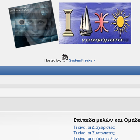
ορφα ταξίδια του νού...
Hosted by:
SystemFreaks
™
Επίπεδα μελών και Ομάδ
Τι είναι οι Διαχειριστές;
Τι είναι οι Συντονιστές;
Τι είναι οι ομάδες μελών;