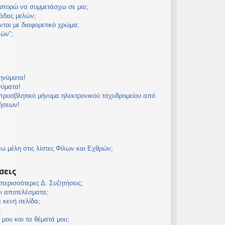
 μπορώ να συμμετάσχω σε μια;
άδας μελών;
νται με διαφορετικό χρώμα;
λών”;
ηνύματα!
νύματα!
προσβλητικό μήνυμα ηλεκτρονικού ταχυδρομείου από
τήσεων!
 μέλη στις λίστες Φίλων και Εχθρών;
σεις
ερισσότερες Δ. Συζητήσεις;
ει αποτελέσματα;
α κενή σελίδα;
;
 μου και τα θέματά μου;