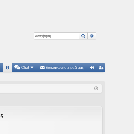
Αναζήτηση
Ειδική αναζήτηση
Chat
Επικοινωνήστε μαζί μας
Γ
Συ
ύν
γγ
χν
δε
ρα
ές
ση
φ
ερ
ή
ωτ
ες
ήσ
εις