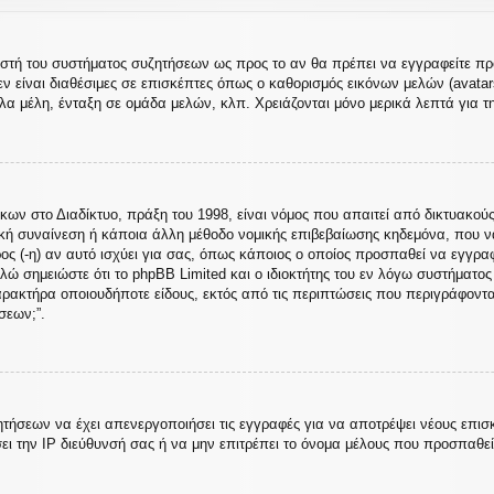
ιριστή του συστήματος συζητήσεων ως προς το αν θα πρέπει να εγγραφείτε 
ν είναι διαθέσιμες σε επισκέπτες όπως ο καθορισμός εικόνων μελών (avata
α μέλη, ένταξη σε ομάδα μελών, κλπ. Χρειάζονται μόνο μερικά λεπτά για τ
 στο Διαδίκτυο, πράξη του 1998, είναι νόμος που απαιτεί από δικτυακούς
κή συναίνεση ή κάποια άλλη μέθοδο νομικής επιβεβαίωσης κηδεμόνα, που 
ρος (-η) αν αυτό ισχύει για σας, όπως κάποιος ο οποίος προσπαθεί να εγγρα
λώ σημειώστε ότι το phpBB Limited και ο ιδιοκτήτης του εν λόγω συστήματο
χαρακτήρα οποιουδήποτε είδους, εκτός από τις περιπτώσεις που περιγράφοντ
σεων;”.
ητήσεων να έχει απενεργοποιήσει τις εγγραφές για να αποτρέψει νέους επισ
ει την IP διεύθυνσή σας ή να μην επιτρέπει το όνομα μέλους που προσπαθε