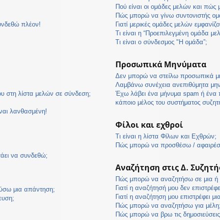
Πού είναι οι ομάδες μελών και πώς
Πώς μπορώ να γίνω συντονιστής ομ
υνδεθώ πλέον!
Γιατί μερικές ομάδες μελών εμφανίζο
Τι είναι η “Προεπιλεγμένη ομάδα με
Τι είναι ο σύνδεσμος "Η ομάδα”;
Προσωπικά Μηνύματα
Δεν μπορώ να στείλω προσωπικά μ
Λαμβάνω συνέχεια ανεπιθύμητα μη
υ στη λίστα μελών σε σύνδεση;
Έχω λάβει ένα μήνυμα spam ή ένα 
κάποιο μέλος του συστήματος συζη
ίναι λανθασμένη!
Φίλοι και εχθροί
Τι είναι η λίστα Φίλων και Εχθρών;
Πώς μπορώ να προσθέσω / αφαιρέσω
τάει να συνδεθώ;
Αναζήτηση στις Δ. Συζητή
Πώς μπορώ να αναζητήσω σε μια ή π
Γιατί η αναζήτησή μου δεν επιστρέφ
ύσω μια απάντηση;
Γιατί η αναζήτηση μου επιστρέφει μι
ευση;
Πώς μπορώ να αναζητήσω για μέλη
Πώς μπορώ να βρω τις δημοσιεύσεις