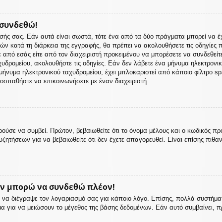
 συνδεθώ!
σής σας. Εάν αυτά είναι σωστά, τότε ένα από τα δύο πράγματα μπορεί να έ
 ετών κατά τη διάρκεια της εγγραφής, θα πρέπει να ακολουθήσετε τις οδηγίε
ε από εσάς είτε από τον διαχειριστή προκειμένου να μπορέσετε να συνδεθείτ
υδρομείου, ακολουθήστε τις οδηγίες. Εάν δεν λάβετε ένα μήνυμα ηλεκτρονι
ήνυμα ηλεκτρονικού ταχυδρομείου, έχει μπλοκαριστεί από κάποιο φίλτρο spam
οσπαθήστε να επικοινωνήσετε με έναν διαχειριστή.
ούσε να συμβεί. Πρώτον, βεβαιωθείτε ότι το όνομα μέλους και ο κωδικός πρ
ζητήσεων για να βεβαιωθείτε ότι δεν έχετε απαγορευθεί. Είναι επίσης πιθαν
εν μπορώ να συνδεθώ πλέον!
 ή να διέγραψε τον λογαριασμό σας για κάποιο λόγο. Επίσης, πολλά συστή
μα για να μειώσουν το μέγεθος της βάσης δεδομένων. Εάν αυτό συμβαίνει, π