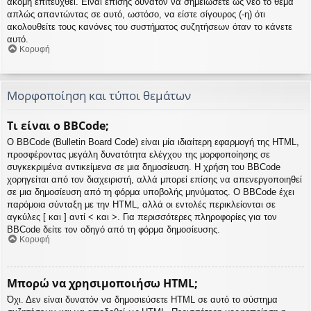
ακόμη επιτευχθεί. Είναι επίσης δυνατόν να σημειώσετε ως νέο το θέμα
απλώς απαντώντας σε αυτό, ωστόσο, να είστε σίγουρος (-η) ότι
ακολουθείτε τους κανόνες του συστήματος συζητήσεων όταν το κάνετε
αυτό.
Κορυφή
Μορφοποίηση και τύποι θεμάτων
Τι είναι ο BBCode;
Ο BBCode (Bulletin Board Code) είναι μία ιδιαίτερη εφαρμογή της HTML,
προσφέροντας μεγάλη δυνατότητα ελέγχου της μορφοποίησης σε
συγκεκριμένα αντικείμενα σε μια δημοσίευση. Η χρήση του BBCode
χορηγείται από τον διαχειριστή, αλλά μπορεί επίσης να απενεργοποιηθεί
σε μια δημοσίευση από τη φόρμα υποβολής μηνύματος. Ο BBCode έχει
παρόμοια σύνταξη με την HTML, αλλά οι εντολές περικλείονται σε
αγκύλες [ και ] αντί < και >. Για περισσότερες πληροφορίες για τον
BBCode δείτε τον οδηγό από τη φόρμα δημοσίευσης.
Κορυφή
Μπορώ να χρησιμοποιήσω HTML;
Όχι. Δεν είναι δυνατόν να δημοσιεύσετε HTML σε αυτό το σύστημα