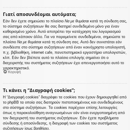
Γιατί αποσυνδέομαι αυτόματα;
Εάν δεν έχετε σημειώσει το πλαίσιο
Να με θυμάσαι
κατά τη σύνδεση σας,
το σύστημα συζητήσεων θα σας διατηρεί συνδεδεμένο μόνο για έναν
καθορισμένο χρόνο. Αυτό αποτρέπει την κατάχρηση του λογαριασμού
σας από κάποιον άλλο. Για να παραμείνετε συνδεδεμένοι, σημειώστε το
πλαίσιο
Να με θυμάσαι
κατά τη σύνδεση σας. Αυτό δεν συνιστάται εάν
συνδέεστε στο σύστημα συζητήσεων από έναν κοινόχρηστο υπολογιστή,
π.χ. βιβλιοθήκη, internet cafe, πανεπιστημιακό εργαστήριο υπολογιστών,
κλπ. Εάν δεν βλέπετε αυτό το πλαίσιο επιλογής σημαίνει ότι ο
διαχειριστής του συστήματος συζητήσεων έχει απενεργοποιήσει αυτό το
χαρακτηριστικό.
Κορυφή
Τι κάνει η “Διαγραφή cookies”;
Η “Διαγραφή cookies” διαγράφει τα cookies που έχουν δημιουργηθεί από
το phpBB τα οποία σας διατηρούν πιστοποιημένους και συνδεδεμένους
στο σύστημα συζητήσεων. Τα cookies παρέχουν επίσης λειτουργίες
όπως η παρακολούθηση αναγνωσμένων εάν είναι ενεργοποιημένη από
τον διαχειριστή του συστήματος συζητήσεων. Εάν έχετε προβλήματα
σύνδεσης ή αποσύνδεσης, η διαγραφή των cookies του συστήματος
συζητήσεων ίσως βοηθήσει.