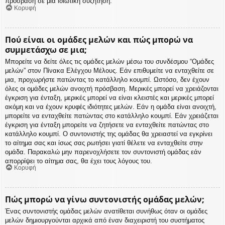
πρόσβαση σε μια ιδιωτική συζήτηση.
Κορυφή
Πού είναι οι ομάδες μελών και πώς μπορώ να
συμμετάσχω σε μια;
Μπορείτε να δείτε όλες τις ομάδες μελών μέσω του συνδέσμου “Ομάδες
μελών” στον Πίνακα Ελέγχου Μέλους. Εάν επιθυμείτε να ενταχθείτε σε
μια, προχωρήστε πατώντας το κατάλληλο κουμπί. Ωστόσο, δεν έχουν
όλες οι ομάδες μελών ανοιχτή πρόσβαση. Μερικές μπορεί να χρειάζονται
έγκριση για ένταξη, μερικές μπορεί να είναι κλειστές και μερικές μπορεί
ακόμη και να έχουν κρυφές ιδιότητες μελών. Εάν η ομάδα είναι ανοιχτή,
μπορείτε να ενταχθείτε πατώντας στο κατάλληλο κουμπί. Εάν χρειάζεται
έγκριση για ένταξη μπορείτε να ζητήσετε να ενταχθείτε πατώντας στο
κατάλληλο κουμπί. Ο συντονιστής της ομάδας θα χρειαστεί να εγκρίνει
το αίτημα σας και ίσως σας ρωτήσει γιατί θέλετε να ενταχθείτε στην
ομάδα. Παρακαλώ μην παρενοχλήσετε τον συντονιστή ομάδας εάν
απορρίψει το αίτημα σας, θα έχει τους λόγους του.
Κορυφή
Πώς μπορώ να γίνω συντονιστής ομάδας μελών;
Ένας συντονιστής ομάδας μελών ανατίθεται συνήθως όταν οι ομάδες
μελών δημιουργούνται αρχικά από έναν διαχειριστή του συστήματος