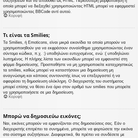
συζητήσεων και να αποδοθεί ως HTML. Περισσότερη μορφοποίηση η
οποία μπορεί να διεξαχθεί χρησιμοποιώντας HTML μπορεί να εφαρμοστεί
χρησιμοποιώντας BBCode αντί αυτού.
Κορυφή
Τι είναι τα Smilies;
Τα Smilies, ή Emoticons, είναι μικρά εικονίδια τα οποία μπορούν να
χρησιμοποιηθούν για να εκφράσουν συναίσθημα χρησιμοποιώντας έναν
σύντομο κώδικα, π.χ. :) υποδηλώνει ευτυχισμένος, ενώ :( υποδηλώνει
λυπημένος. Η πλήρης λίστα των εικονιδίων μπορεί να εμφανιστεί στη
φόρμα δημοσίευσης. Προσπαθήστε να μη χρησιμοποιείτε καταχρηστικώς
τα smilies, καθώς μπορεί να καταστήσουν μια δημοσίευση μη
αναγνώσιμη και κάποιος συντονιστής ίσως να επεξεργαστεί ή να
αφαιρέσει τη δημοσίευση ολόκληρη. Ο διαχειριστής του συστήματος
μπορεί επίσης να θέσει ένα όριο στον αριθμό των smilies που μπορείτε
να χρησιμοποιήσετε σε μια δημοσίευση.
Κορυφή
Μπορώ να δημοσιεύω εικόνες;
Ναι, εικόνες μπορούν να εμφανίζονται στις δημοσιεύσεις σας. Εάν ο
διαχειριστής επιτρέπει τα συνημμένα, μπορείτε να φορτώσετε την εικόνα
στο σύστημα συζητήσεων. Διαφορετικά, θα πρέπει να συνδέσετε με