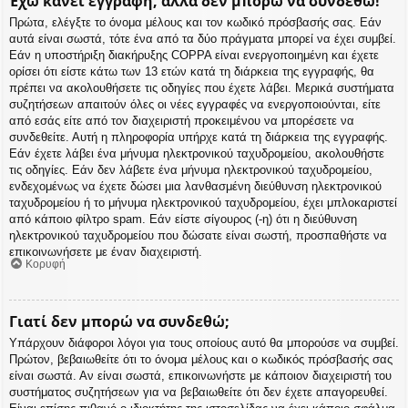
Έχω κάνει εγγραφή, αλλά δεν μπορώ να συνδεθώ!
Πρώτα, ελέγξτε το όνομα μέλους και τον κωδικό πρόσβασής σας. Εάν
αυτά είναι σωστά, τότε ένα από τα δύο πράγματα μπορεί να έχει συμβεί.
Εάν η υποστήριξη διακήρυξης COPPA είναι ενεργοποιημένη και έχετε
ορίσει ότι είστε κάτω των 13 ετών κατά τη διάρκεια της εγγραφής, θα
πρέπει να ακολουθήσετε τις οδηγίες που έχετε λάβει. Μερικά συστήματα
συζητήσεων απαιτούν όλες οι νέες εγγραφές να ενεργοποιούνται, είτε
από εσάς είτε από τον διαχειριστή προκειμένου να μπορέσετε να
συνδεθείτε. Αυτή η πληροφορία υπήρχε κατά τη διάρκεια της εγγραφής.
Εάν έχετε λάβει ένα μήνυμα ηλεκτρονικού ταχυδρομείου, ακολουθήστε
τις οδηγίες. Εάν δεν λάβετε ένα μήνυμα ηλεκτρονικού ταχυδρομείου,
ενδεχομένως να έχετε δώσει μια λανθασμένη διεύθυνση ηλεκτρονικού
ταχυδρομείου ή το μήνυμα ηλεκτρονικού ταχυδρομείου, έχει μπλοκαριστεί
από κάποιο φίλτρο spam. Εάν είστε σίγουρος (-η) ότι η διεύθυνση
ηλεκτρονικού ταχυδρομείου που δώσατε είναι σωστή, προσπαθήστε να
επικοινωνήσετε με έναν διαχειριστή.
Κορυφή
Γιατί δεν μπορώ να συνδεθώ;
Υπάρχουν διάφοροι λόγοι για τους οποίους αυτό θα μπορούσε να συμβεί.
Πρώτον, βεβαιωθείτε ότι το όνομα μέλους και ο κωδικός πρόσβασής σας
είναι σωστά. Αν είναι σωστά, επικοινωνήστε με κάποιον διαχειριστή του
συστήματος συζητήσεων για να βεβαιωθείτε ότι δεν έχετε απαγορευθεί.