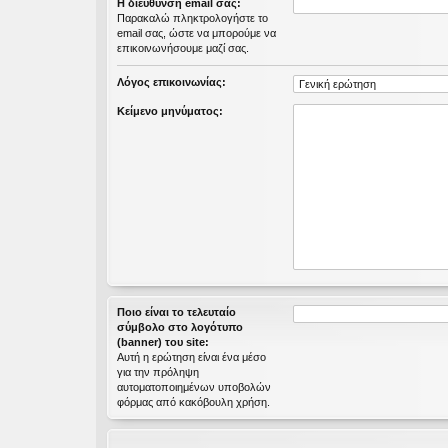
Η διεύθυνση email σας:
εις
Παρακαλώ πληκτρολογήστε το
email σας, ώστε να μπορούμε να
επικοινωνήσουμε μαζί σας.
Λόγος επικοινωνίας:
Κείμενο μηνύματος:
Ποιο είναι το τελευταίο
σύμβολο στο λογότυπο
(banner) του site:
Αυτή η ερώτηση είναι ένα μέσο
για την πρόληψη
αυτοματοποιημένων υποβολών
φόρμας από κακόβουλη χρήση.