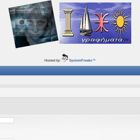
ορφα ταξίδια του νού...
Hosted by:
SystemFreaks
™