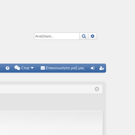
Αναζήτηση
Ειδική αναζήτηση
Chat
Επικοινωνήστε μαζί μας
Γ
Συ
ύν
γγ
χν
δε
ρα
ές
ση
φ
ερ
ή
ωτ
ήσ
εις