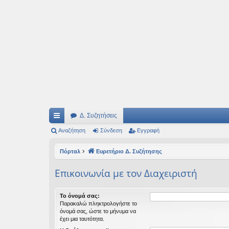
Ιδεογραφήματα
Αυτός ο τόπος φιλοδοξεί να ανοίγει μονοπάτια για τα συναρπαστικά και όμ
Δ. Συζητήσεις
ρή
Αναζήτηση
Σύνδεση
Εγγραφή
γο
Πόρταλ
Ευρετήριο Δ. Συζήτησης
ρε
Επικοινωνία με τον Διαχειριστή
ς
συ
Το όνομά σας:
Παρακαλώ πληκτρολογήστε το
νδ
όνομά σας, ώστε το μήνυμα να
έχει μια ταυτότητα.
έσ