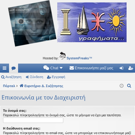
Ιδεογραφήματα
Αυτός ο τόπος φιλοδοξεί να ανοίγει μονοπάτια για τα συναρπαστικά και όμορφα ταξίδια του
νού...
Hosted by:
SystemFreaks
™
Chat
Επικοινωνήστε μαζί μας
ρή
Αναζήτηση
.
Σύνδεση
Εγγραφή
ύν
γγ
Α
γο
Πόρταλ
Συ
Ευρετήριο Δ. Συζήτησης
δε
ρα
ν
ρε
ζη
ση
φ
Επικοινωνία με τον Διαχειριστή
α
ς
τή
ή
ζ
Το όνομά σας:
ή
συ
σε
Παρακαλώ πληκτρολογήστε το όνομά σας, ώστε το μήνυμα να έχει μια ταυτότητα.
τ
νδ
ις
η
Η διεύθυνση email σας:
έσ
σ
Παρακαλώ πληκτρολογήστε το email σας, ώστε να μπορούμε να επικοινωνήσουμε μαζί