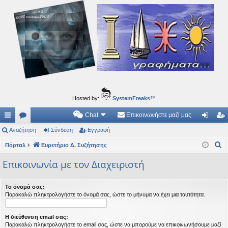
Ιδεογραφήματα
Αυτός ο τόπος φιλοδοξεί να ανοίγει μονοπάτια για τα συναρπαστικά και όμορφα ταξίδια του
νού...
Hosted by:
SystemFreaks
™
Chat
Επικοινωνήστε μαζί μας
ρή
Αναζήτηση
.
Σύνδεση
Εγγραφή
ύν
γγ
Α
γο
Πόρταλ
Συ
Ευρετήριο Δ. Συζήτησης
δε
ρα
ν
ρε
ζη
ση
φ
Επικοινωνία με τον Διαχειριστή
α
ς
τή
ή
ζ
Το όνομά σας:
ή
συ
σε
Παρακαλώ πληκτρολογήστε το όνομά σας, ώστε το μήνυμα να έχει μια ταυτότητα.
τ
νδ
ις
η
Η διεύθυνση email σας:
έσ
σ
Παρακαλώ πληκτρολογήστε το email σας, ώστε να μπορούμε να επικοινωνήσουμε μαζί