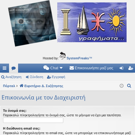
Ιδεογραφήματα
Αυτός ο τόπος φιλοδοξεί να ανοίγει μονοπάτια για τα συναρπαστικά και όμορφα ταξίδια του
νού...
Hosted by:
SystemFreaks
™
Chat
Επικοινωνήστε μαζί μας
ρή
Αναζήτηση
.
Σύνδεση
Εγγραφή
ύν
γγ
Α
γο
Πόρταλ
Συ
Ευρετήριο Δ. Συζήτησης
δε
ρα
ν
ρε
ζη
ση
φ
Επικοινωνία με τον Διαχειριστή
α
ς
τή
ή
ζ
Το όνομά σας:
ή
συ
σε
Παρακαλώ πληκτρολογήστε το όνομά σας, ώστε το μήνυμα να έχει μια ταυτότητα.
τ
νδ
ις
η
Η διεύθυνση email σας:
έσ
σ
Παρακαλώ πληκτρολογήστε το email σας, ώστε να μπορούμε να επικοινωνήσουμε μαζί