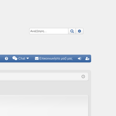
Αναζήτηση
Ειδική αναζήτηση
Chat
Επικοινωνήστε μαζί μας
Γ
Συ
ύν
γγ
χν
δε
ρα
ές
ση
φ
ερ
ή
ωτ
ήσ
εις