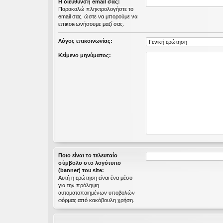
Η διεύθυνση email σας:
εις
Παρακαλώ πληκτρολογήστε το
email σας, ώστε να μπορούμε να
επικοινωνήσουμε μαζί σας.
Λόγος επικοινωνίας:
Κείμενο μηνύματος:
Ποιο είναι το τελευταίο
σύμβολο στο λογότυπο
(banner) του site:
Αυτή η ερώτηση είναι ένα μέσο
για την πρόληψη
αυτοματοποιημένων υποβολών
φόρμας από κακόβουλη χρήση.