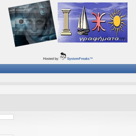
ορφα ταξίδια του νού...
Hosted by:
SystemFreaks
™