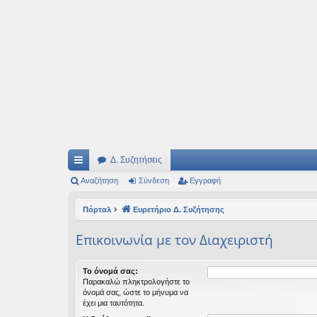
Ιδεογραφήματα
Αυτός ο τόπος φιλοδοξεί να ανοίγει μονοπάτια για τα συναρπαστικά και όμ
Δ. Συζητήσεις
ρή
Αναζήτηση
Σύνδεση
Εγγραφή
γο
Πόρταλ
Ευρετήριο Δ. Συζήτησης
ρε
Επικοινωνία με τον Διαχειριστή
ς
συ
Το όνομά σας:
Παρακαλώ πληκτρολογήστε το
νδ
όνομά σας, ώστε το μήνυμα να
έχει μια ταυτότητα.
έσ