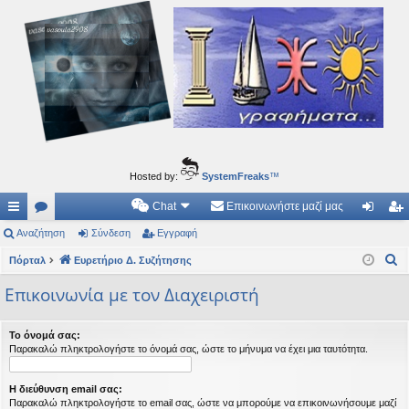
Ιδεογραφήματα
Αυτός ο τόπος φιλοδοξεί να ανοίγει μονοπάτια για τα συναρπαστικά και όμορφα ταξίδια του
νού...
Hosted by:
SystemFreaks
™
Chat
Επικοινωνήστε μαζί μας
ρή
Αναζήτηση
.
Σύνδεση
Εγγραφή
ύν
γγ
Α
γο
Πόρταλ
Συ
Ευρετήριο Δ. Συζήτησης
δε
ρα
ν
ρε
ζη
ση
φ
Επικοινωνία με τον Διαχειριστή
α
ς
τή
ή
ζ
Το όνομά σας:
ή
συ
σε
Παρακαλώ πληκτρολογήστε το όνομά σας, ώστε το μήνυμα να έχει μια ταυτότητα.
τ
νδ
ις
η
Η διεύθυνση email σας:
έσ
σ
Παρακαλώ πληκτρολογήστε το email σας, ώστε να μπορούμε να επικοινωνήσουμε μαζί