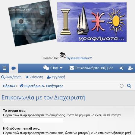
Ιδεογραφήματα
Αυτός ο τόπος φιλοδοξεί να ανοίγει μονοπάτια για τα συναρπαστικά και όμορφα ταξίδια του
νού...
Hosted by:
SystemFreaks
™
Chat
Επικοινωνήστε μαζί μας
ρή
Αναζήτηση
.
Σύνδεση
Εγγραφή
ύν
γγ
Α
γο
Πόρταλ
Συ
Ευρετήριο Δ. Συζήτησης
δε
ρα
ν
ρε
ζη
ση
φ
Επικοινωνία με τον Διαχειριστή
α
ς
τή
ή
ζ
Το όνομά σας:
ή
συ
σε
Παρακαλώ πληκτρολογήστε το όνομά σας, ώστε το μήνυμα να έχει μια ταυτότητα.
τ
νδ
ις
η
Η διεύθυνση email σας:
έσ
σ
Παρακαλώ πληκτρολογήστε το email σας, ώστε να μπορούμε να επικοινωνήσουμε μαζί