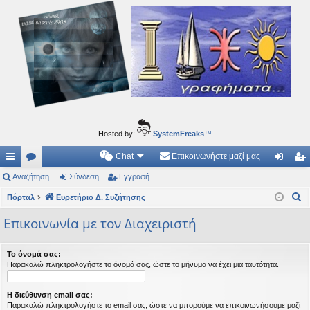
Ιδεογραφήματα
Αυτός ο τόπος φιλοδοξεί να ανοίγει μονοπάτια για τα συναρπαστικά και όμορφα ταξίδια του
νού...
Hosted by:
SystemFreaks
™
Chat
Επικοινωνήστε μαζί μας
ρή
Αναζήτηση
.
Σύνδεση
Εγγραφή
ύν
γγ
Α
γο
Πόρταλ
Συ
Ευρετήριο Δ. Συζήτησης
δε
ρα
ν
ρε
ζη
ση
φ
Επικοινωνία με τον Διαχειριστή
α
ς
τή
ή
ζ
Το όνομά σας:
ή
συ
σε
Παρακαλώ πληκτρολογήστε το όνομά σας, ώστε το μήνυμα να έχει μια ταυτότητα.
τ
νδ
ις
η
Η διεύθυνση email σας:
έσ
σ
Παρακαλώ πληκτρολογήστε το email σας, ώστε να μπορούμε να επικοινωνήσουμε μαζί