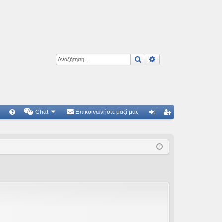
Αναζήτηση
Ειδική αναζήτηση
Chat
Επικοινωνήστε μαζί μας
Γ
Συ
ύν
γγ
χν
δε
ρα
ές
ση
φ
ερ
ή
ωτ
ήσ
εις