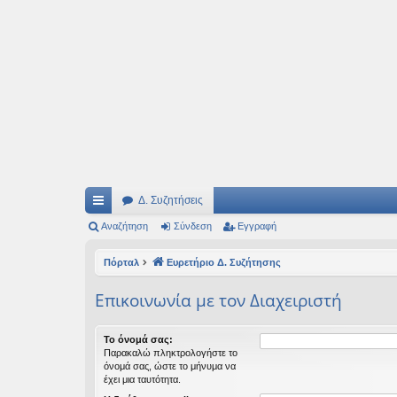
Ιδεογραφήματα
Αυτός ο τόπος φιλοδοξεί να ανοίγει μονοπάτια για τα συναρπαστικά και όμ
Δ. Συζητήσεις
ρή
Αναζήτηση
Σύνδεση
Εγγραφή
γο
Πόρταλ
Ευρετήριο Δ. Συζήτησης
ρε
Επικοινωνία με τον Διαχειριστή
ς
συ
Το όνομά σας:
Παρακαλώ πληκτρολογήστε το
νδ
όνομά σας, ώστε το μήνυμα να
έχει μια ταυτότητα.
έσ