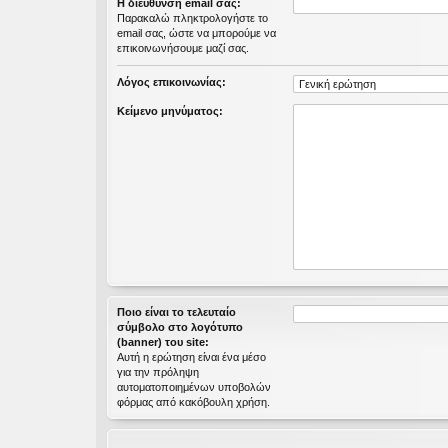
Η διεύθυνση email σας:
εις
Παρακαλώ πληκτρολογήστε το
email σας, ώστε να μπορούμε να
επικοινωνήσουμε μαζί σας.
Λόγος επικοινωνίας:
Κείμενο μηνύματος:
Ποιο είναι το τελευταίο
σύμβολο στο λογότυπο
(banner) του site:
Αυτή η ερώτηση είναι ένα μέσο
για την πρόληψη
αυτοματοποιημένων υποβολών
φόρμας από κακόβουλη χρήση.