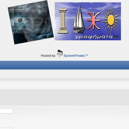
ορφα ταξίδια του νού...
Hosted by:
SystemFreaks
™