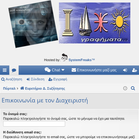
Ιδεογραφήματα
Αυτός ο τόπος φιλοδοξεί να ανοίγει μονοπάτια για τα συναρπαστικά και όμορφα ταξίδια του
νού...
Hosted by:
SystemFreaks
™
Chat
Επικοινωνήστε μαζί μας
ρή
Αναζήτηση
.
Σύνδεση
Εγγραφή
ύν
γγ
Α
γο
Πόρταλ
Συ
Ευρετήριο Δ. Συζήτησης
δε
ρα
ν
ρε
ζη
ση
φ
Επικοινωνία με τον Διαχειριστή
α
ς
τή
ή
ζ
Το όνομά σας:
ή
συ
σε
Παρακαλώ πληκτρολογήστε το όνομά σας, ώστε το μήνυμα να έχει μια ταυτότητα.
τ
νδ
ις
η
Η διεύθυνση email σας:
έσ
σ
Παρακαλώ πληκτρολογήστε το email σας, ώστε να μπορούμε να επικοινωνήσουμε μαζί