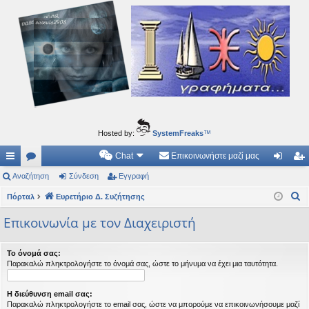
Ιδεογραφήματα
Αυτός ο τόπος φιλοδοξεί να ανοίγει μονοπάτια για τα συναρπαστικά και όμορφα ταξίδια του
νού...
Hosted by:
SystemFreaks
™
Chat
Επικοινωνήστε μαζί μας
ρή
Αναζήτηση
.
Σύνδεση
Εγγραφή
ύν
γγ
Α
γο
Πόρταλ
Συ
Ευρετήριο Δ. Συζήτησης
δε
ρα
ν
ρε
ζη
ση
φ
Επικοινωνία με τον Διαχειριστή
α
ς
τή
ή
ζ
Το όνομά σας:
ή
συ
σε
Παρακαλώ πληκτρολογήστε το όνομά σας, ώστε το μήνυμα να έχει μια ταυτότητα.
τ
νδ
ις
η
Η διεύθυνση email σας:
έσ
σ
Παρακαλώ πληκτρολογήστε το email σας, ώστε να μπορούμε να επικοινωνήσουμε μαζί