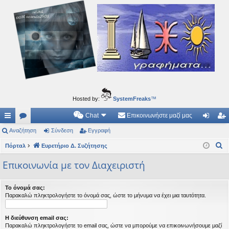
Ιδεογραφήματα
Αυτός ο τόπος φιλοδοξεί να ανοίγει μονοπάτια για τα συναρπαστικά και όμορφα ταξίδια του
νού...
Hosted by:
SystemFreaks
™
Chat
Επικοινωνήστε μαζί μας
ρή
Αναζήτηση
.
Σύνδεση
Εγγραφή
ύν
γγ
Α
γο
Πόρταλ
Συ
Ευρετήριο Δ. Συζήτησης
δε
ρα
ν
ρε
ζη
ση
φ
Επικοινωνία με τον Διαχειριστή
α
ς
τή
ή
ζ
Το όνομά σας:
ή
συ
σε
Παρακαλώ πληκτρολογήστε το όνομά σας, ώστε το μήνυμα να έχει μια ταυτότητα.
τ
νδ
ις
η
Η διεύθυνση email σας:
έσ
σ
Παρακαλώ πληκτρολογήστε το email σας, ώστε να μπορούμε να επικοινωνήσουμε μαζί