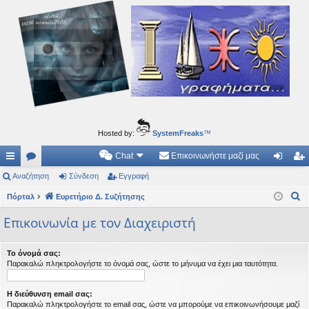
Ιδεογραφήματα
Αυτός ο τόπος φιλοδοξεί να ανοίγει μονοπάτια για τα συναρπαστικά και όμορφα ταξίδια του
νού...
Hosted by:
SystemFreaks
™
Chat
Επικοινωνήστε μαζί μας
ρή
Αναζήτηση
.
Σύνδεση
Εγγραφή
ύν
γγ
Α
γο
Πόρταλ
Συ
Ευρετήριο Δ. Συζήτησης
δε
ρα
ν
ρε
ζη
ση
φ
Επικοινωνία με τον Διαχειριστή
α
ς
τή
ή
ζ
Το όνομά σας:
ή
συ
σε
Παρακαλώ πληκτρολογήστε το όνομά σας, ώστε το μήνυμα να έχει μια ταυτότητα.
τ
νδ
ις
η
Η διεύθυνση email σας:
έσ
σ
Παρακαλώ πληκτρολογήστε το email σας, ώστε να μπορούμε να επικοινωνήσουμε μαζί