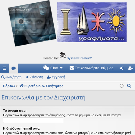
Ιδεογραφήματα
Αυτός ο τόπος φιλοδοξεί να ανοίγει μονοπάτια για τα συναρπαστικά και όμορφα ταξίδια του
νού...
Hosted by:
SystemFreaks
™
Chat
Επικοινωνήστε μαζί μας
ρή
Αναζήτηση
.
Σύνδεση
Εγγραφή
ύν
γγ
Α
γο
Πόρταλ
Συ
Ευρετήριο Δ. Συζήτησης
δε
ρα
ν
ρε
ζη
ση
φ
Επικοινωνία με τον Διαχειριστή
α
ς
τή
ή
ζ
Το όνομά σας:
ή
συ
σε
Παρακαλώ πληκτρολογήστε το όνομά σας, ώστε το μήνυμα να έχει μια ταυτότητα.
τ
νδ
ις
η
Η διεύθυνση email σας:
έσ
σ
Παρακαλώ πληκτρολογήστε το email σας, ώστε να μπορούμε να επικοινωνήσουμε μαζί