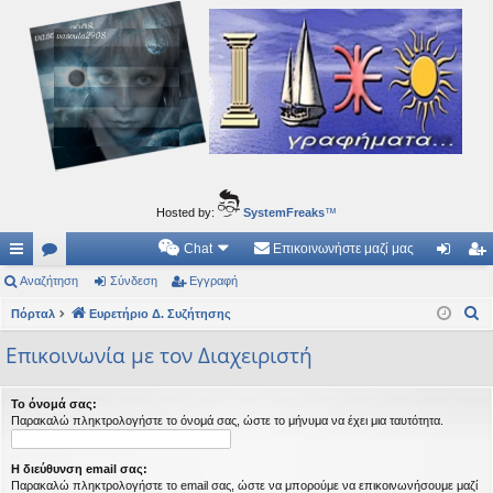
Ιδεογραφήματα
Αυτός ο τόπος φιλοδοξεί να ανοίγει μονοπάτια για τα συναρπαστικά και όμορφα ταξίδια του
νού...
Hosted by:
SystemFreaks
™
Chat
Επικοινωνήστε μαζί μας
ρή
Αναζήτηση
.
Σύνδεση
Εγγραφή
ύν
γγ
Α
γο
Πόρταλ
Συ
Ευρετήριο Δ. Συζήτησης
δε
ρα
ν
ρε
ζη
ση
φ
Επικοινωνία με τον Διαχειριστή
α
ς
τή
ή
ζ
Το όνομά σας:
ή
συ
σε
Παρακαλώ πληκτρολογήστε το όνομά σας, ώστε το μήνυμα να έχει μια ταυτότητα.
τ
νδ
ις
η
Η διεύθυνση email σας:
έσ
σ
Παρακαλώ πληκτρολογήστε το email σας, ώστε να μπορούμε να επικοινωνήσουμε μαζί