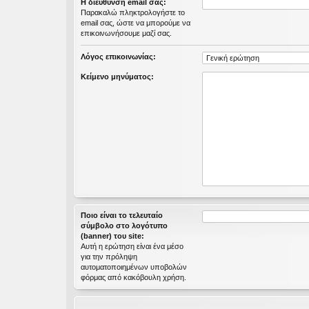
Η διεύθυνση email σας:
εις
Παρακαλώ πληκτρολογήστε το
email σας, ώστε να μπορούμε να
επικοινωνήσουμε μαζί σας.
Λόγος επικοινωνίας:
Κείμενο μηνύματος:
Ποιο είναι το τελευταίο
σύμβολο στο λογότυπο
(banner) του site:
Αυτή η ερώτηση είναι ένα μέσο
για την πρόληψη
αυτοματοποιημένων υποβολών
φόρμας από κακόβουλη χρήση.