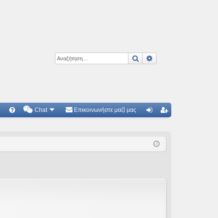
Αναζήτηση
Ειδική αναζήτηση
Chat
Επικοινωνήστε μαζί μας
Γ
Συ
ύν
γγ
χν
δε
ρα
ές
ση
φ
ερ
ή
ωτ
ήσ
εις