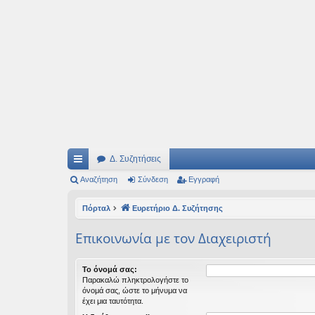
Ιδεογραφήματα
Αυτός ο τόπος φιλοδοξεί να ανοίγει μονοπάτια για τα συναρπαστικά και όμ
Δ. Συζητήσεις
ρή
Αναζήτηση
Σύνδεση
Εγγραφή
γο
Πόρταλ
Ευρετήριο Δ. Συζήτησης
ρε
Επικοινωνία με τον Διαχειριστή
ς
συ
Το όνομά σας:
Παρακαλώ πληκτρολογήστε το
νδ
όνομά σας, ώστε το μήνυμα να
έχει μια ταυτότητα.
έσ