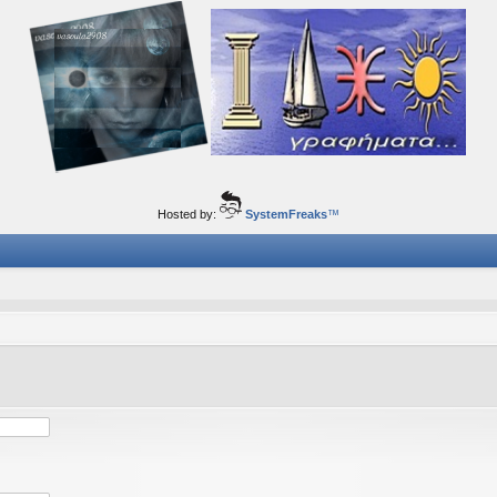
ορφα ταξίδια του νού...
Hosted by:
SystemFreaks
™