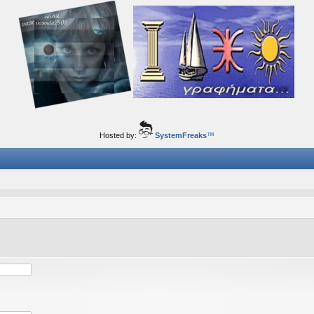
ορφα ταξίδια του νού...
Hosted by:
SystemFreaks
™