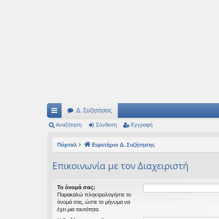
Ιδεογραφήματα
Αυτός ο τόπος φιλοδοξεί να ανοίγει μονοπάτια για τα συναρπαστικά και όμ
Δ. Συζητήσεις
ρή
Αναζήτηση
Σύνδεση
Εγγραφή
γο
Πόρταλ
Ευρετήριο Δ. Συζήτησης
ρε
Επικοινωνία με τον Διαχειριστή
ς
συ
Το όνομά σας:
Παρακαλώ πληκτρολογήστε το
νδ
όνομά σας, ώστε το μήνυμα να
έχει μια ταυτότητα.
έσ