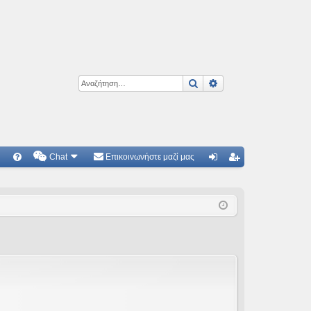
Αναζήτηση
Ειδική αναζήτηση
Chat
Επικοινωνήστε μαζί μας
Γ
Συ
ύν
γγ
χν
δε
ρα
ές
ση
φ
ερ
ή
ωτ
ήσ
εις