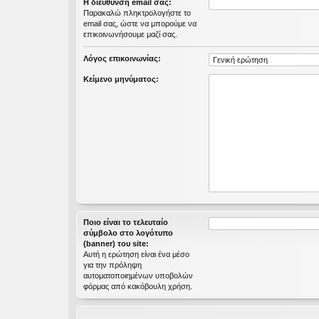
Η διεύθυνση email σας:
εις
Παρακαλώ πληκτρολογήστε το
email σας, ώστε να μπορούμε να
επικοινωνήσουμε μαζί σας.
Λόγος επικοινωνίας:
Κείμενο μηνύματος:
Ποιο είναι το τελευταίο
σύμβολο στο λογότυπο
(banner) του site:
Αυτή η ερώτηση είναι ένα μέσο
για την πρόληψη
αυτοματοποιημένων υποβολών
φόρμας από κακόβουλη χρήση.