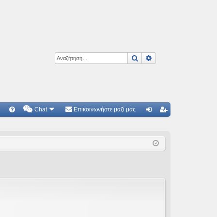
Αναζήτηση
Ειδική αναζήτηση
Chat
Επικοινωνήστε μαζί μας
Γ
Συ
ύν
γγ
χν
δε
ρα
ές
ση
φ
ερ
ή
ωτ
ήσ
εις