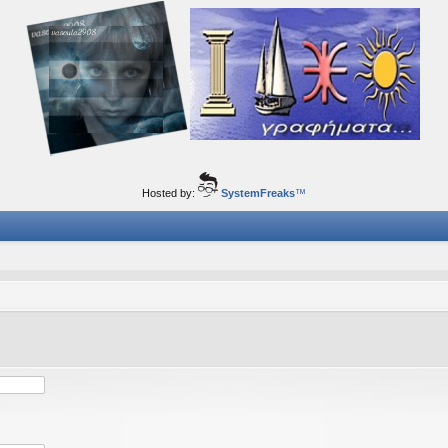
ορφα ταξίδια του νού...
Hosted by:
SystemFreaks
™