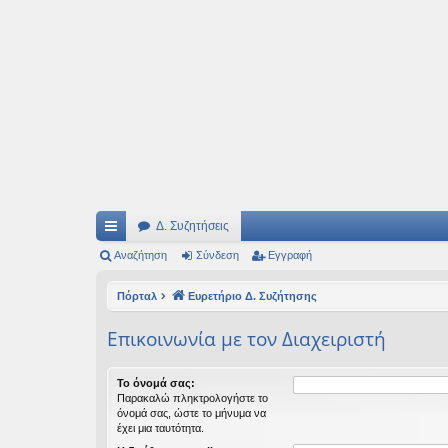
Ιδεογραφήματα
Αυτός ο τόπος φιλοδοξεί να ανοίγει μονοπάτια για τα συναρπαστικά και όμ
Δ. Συζητήσεις
ρή
Αναζήτηση
Σύνδεση
Εγγραφή
γο
Πόρταλ
Ευρετήριο Δ. Συζήτησης
ρε
Επικοινωνία με τον Διαχειριστή
ς
συ
Το όνομά σας:
Παρακαλώ πληκτρολογήστε το
νδ
όνομά σας, ώστε το μήνυμα να
έχει μια ταυτότητα.
έσ