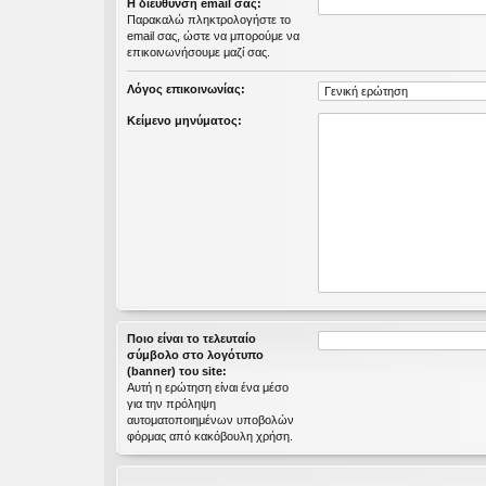
Η διεύθυνση email σας:
εις
Παρακαλώ πληκτρολογήστε το
email σας, ώστε να μπορούμε να
επικοινωνήσουμε μαζί σας.
Λόγος επικοινωνίας:
Κείμενο μηνύματος:
Ποιο είναι το τελευταίο
σύμβολο στο λογότυπο
(banner) του site:
Αυτή η ερώτηση είναι ένα μέσο
για την πρόληψη
αυτοματοποιημένων υποβολών
φόρμας από κακόβουλη χρήση.