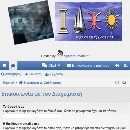
Ιδεογραφήματα
Αυτός ο τόπος φιλοδοξεί να ανοίγει μονοπάτια για τα συναρπαστικά και όμορφα ταξίδια του
νού...
Hosted by:
SystemFreaks
™
Chat
Επικοινωνήστε μαζί μας
ρή
Αναζήτηση
.
Σύνδεση
Εγγραφή
ύν
γγ
Α
γο
Πόρταλ
Συ
Ευρετήριο Δ. Συζήτησης
δε
ρα
ν
ρε
ζη
ση
φ
Επικοινωνία με τον Διαχειριστή
α
ς
τή
ή
ζ
Το όνομά σας:
ή
συ
σε
Παρακαλώ πληκτρολογήστε το όνομά σας, ώστε το μήνυμα να έχει μια ταυτότητα.
τ
νδ
ις
η
Η διεύθυνση email σας:
έσ
σ
Παρακαλώ πληκτρολογήστε το email σας, ώστε να μπορούμε να επικοινωνήσουμε μαζί