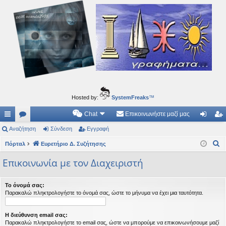
Ιδεογραφήματα
Αυτός ο τόπος φιλοδοξεί να ανοίγει μονοπάτια για τα συναρπαστικά και όμορφα ταξίδια του
νού...
Hosted by:
SystemFreaks
™
Chat
Επικοινωνήστε μαζί μας
ρή
Αναζήτηση
.
Σύνδεση
Εγγραφή
ύν
γγ
Α
γο
Πόρταλ
Συ
Ευρετήριο Δ. Συζήτησης
δε
ρα
ν
ρε
ζη
ση
φ
Επικοινωνία με τον Διαχειριστή
α
ς
τή
ή
ζ
Το όνομά σας:
ή
συ
σε
Παρακαλώ πληκτρολογήστε το όνομά σας, ώστε το μήνυμα να έχει μια ταυτότητα.
τ
νδ
ις
η
Η διεύθυνση email σας:
έσ
σ
Παρακαλώ πληκτρολογήστε το email σας, ώστε να μπορούμε να επικοινωνήσουμε μαζί