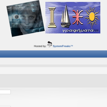
ορφα ταξίδια του νού...
Hosted by:
SystemFreaks
™