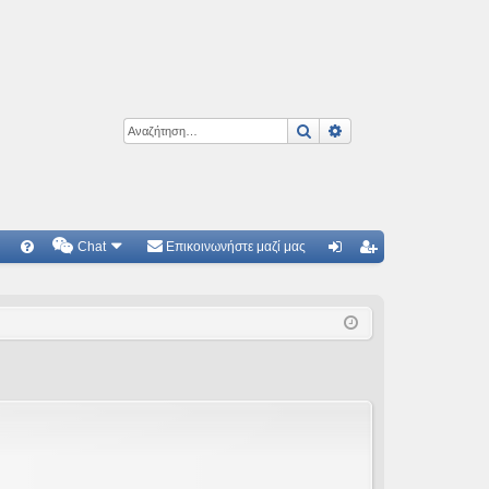
Αναζήτηση
Ειδική αναζήτηση
Chat
Επικοινωνήστε μαζί μας
Γ
Συ
ύν
γγ
χν
δε
ρα
ές
ση
φ
ερ
ή
ωτ
ήσ
εις