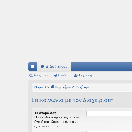
Ιδεογραφήματα
Αυτός ο τόπος φιλοδοξεί να ανοίγει μονοπάτια για τα συναρπαστικά και όμ
Δ. Συζητήσεις
ρή
Αναζήτηση
Σύνδεση
Εγγραφή
γο
Πόρταλ
Ευρετήριο Δ. Συζήτησης
ρε
Επικοινωνία με τον Διαχειριστή
ς
συ
Το όνομά σας:
Παρακαλώ πληκτρολογήστε το
νδ
όνομά σας, ώστε το μήνυμα να
έχει μια ταυτότητα.
έσ