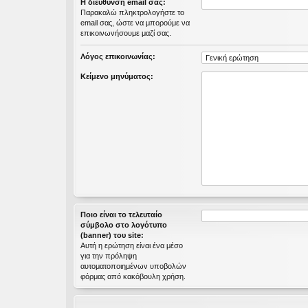
Η διεύθυνση email σας:
εις
Παρακαλώ πληκτρολογήστε το
email σας, ώστε να μπορούμε να
επικοινωνήσουμε μαζί σας.
Λόγος επικοινωνίας:
Κείμενο μηνύματος:
Ποιο είναι το τελευταίο
σύμβολο στο λογότυπο
(banner) του site:
Αυτή η ερώτηση είναι ένα μέσο
για την πρόληψη
αυτοματοποιημένων υποβολών
φόρμας από κακόβουλη χρήση.