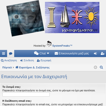
Ιδεογραφήματα
Αυτός ο τόπος φιλοδοξεί να ανοίγει μονοπάτια για τα συναρπαστικά και όμορφα ταξίδια του
νού...
Hosted by:
SystemFreaks
™
Chat
Επικοινωνήστε μαζί μας
ρή
Αναζήτηση
.
Σύνδεση
Εγγραφή
ύν
γγ
Α
γο
Πόρταλ
Συ
Ευρετήριο Δ. Συζήτησης
δε
ρα
ν
ρε
ζη
ση
φ
Επικοινωνία με τον Διαχειριστή
α
ς
τή
ή
ζ
Το όνομά σας:
ή
συ
σε
Παρακαλώ πληκτρολογήστε το όνομά σας, ώστε το μήνυμα να έχει μια ταυτότητα.
τ
νδ
ις
η
Η διεύθυνση email σας:
έσ
σ
Παρακαλώ πληκτρολογήστε το email σας, ώστε να μπορούμε να επικοινωνήσουμε μαζί