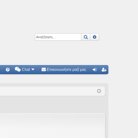
Αναζήτηση
Ειδική αναζήτηση
Chat
Επικοινωνήστε μαζί μας
Γ
Συ
ύν
γγ
χν
δε
ρα
ές
ση
φ
ερ
ή
ωτ
ήσ
εις