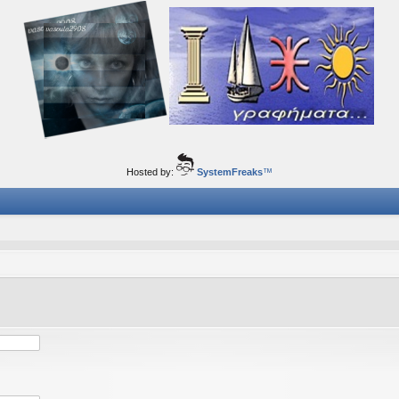
ορφα ταξίδια του νού...
Hosted by:
SystemFreaks
™