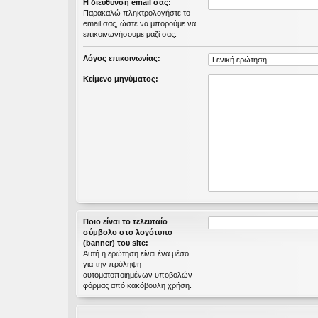
Η διεύθυνση email σας:
εις
Παρακαλώ πληκτρολογήστε το
email σας, ώστε να μπορούμε να
επικοινωνήσουμε μαζί σας.
Λόγος επικοινωνίας:
Κείμενο μηνύματος:
Ποιο είναι το τελευταίο
σύμβολο στο λογότυπο
(banner) του site:
Αυτή η ερώτηση είναι ένα μέσο
για την πρόληψη
αυτοματοποιημένων υποβολών
φόρμας από κακόβουλη χρήση.