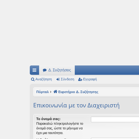
Ιδεογραφήματα
Αυτός ο τόπος φιλοδοξεί να ανοίγει μονοπάτια για τα συναρπαστικά και όμ
Δ. Συζητήσεις
ρή
Αναζήτηση
Σύνδεση
Εγγραφή
γο
Πόρταλ
Ευρετήριο Δ. Συζήτησης
ρε
Επικοινωνία με τον Διαχειριστή
ς
συ
Το όνομά σας:
Παρακαλώ πληκτρολογήστε το
νδ
όνομά σας, ώστε το μήνυμα να
έχει μια ταυτότητα.
έσ